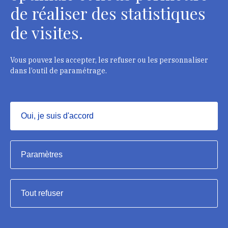
Cartón ondulado (Nombre, m.) (ES)
de réaliser des statistiques
Cartone ondulato (Sostantivo, m.) (IT)
Cartão ondulado (Nome, m.) (PT)
de visites.
Index du vocabulaire du constat d'état
Vous pouvez les accepter, les refuser ou les personnaliser
dans l’outil de paramétrage.
Institut national du patrimoine, 2024
Oui, je suis d'accord
Masquer
Crédits et mentions légales
Paramètres
Accessibilité : conforme
Tout refuser