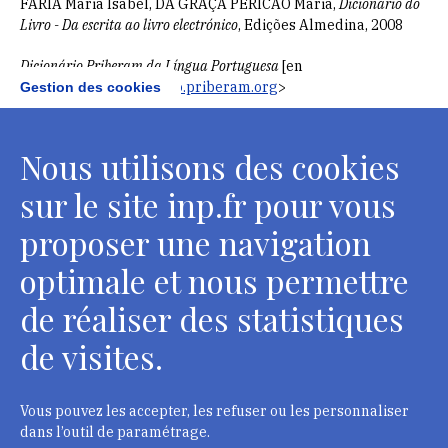
FARIA Maria Isabel, DA GRAÇA PERICÃO Maria,
Dicionário do
Livro - Da escrita ao livro electrónico
, Edições Almedina, 2008
Dicionário Priberam da Língua Portuguesa
[en
ligne]
<
https://dicionario.priberam.org
>
Gestion des cookies
Techniques
Nous utilisons des cookies
sur le site inp.fr pour vous
BERGEON Ségolène, CURIE Pierre,
Peinture & dessin :
proposer une navigation
vocabulaire typologique et technique
, Paris, Editions du
Patrimoine, Centre des monuments nationaux, 2 vol., 2009,
optimale et nous permettre
1249 p.
de réaliser des statistiques
BEGUIN André,
Dictionnaire technique et critique du dessin
,
Bruxelles, Oyez, 1978, 588 p.
de visites.
BEGUIN André,
Dictionnaire technique de l'estampe
, Bruxelles,
Auteur, 1977, 510 p.
Vous pouvez les accepter, les refuser ou les personnaliser
dans l’outil de paramétrage.
RETTORI A.,
Composition des sortes de papier les plus employés dans