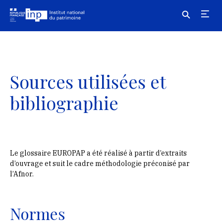
Skip to main navigation
Aller au contenu principal
Skip to search
VOCABULAIRE DU CONSTAT D'ÉTAT
Sources utilisées et
VOCABULAIRE GÉNÉRAL
bibliographie
A PROPOS
Le glossaire EUROPAP a été réalisé à partir d’extraits
d’ouvrage et suit le cadre méthodologie préconisé par
l’Afnor.
RETOUR AU SITE DE L'INP
Normes